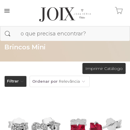
Brincos Mini
Imprimir Catálogo
Filtrar
Ordenar por
Relevância