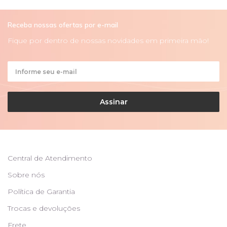
Receba nossas ofertas por e-mail
Fique por dentro de nossas novidades em primeira mão!
Assinar
Central de Atendimento
Sobre nós
Política de Garantia
Trocas e devoluções
Frete