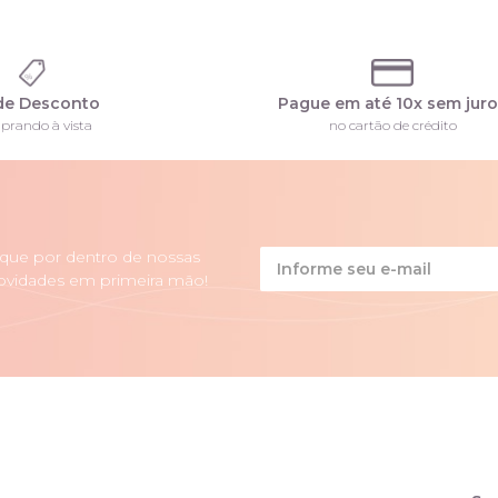
de Desconto
Pague em até 10x sem jur
prando à vista
no cartão de crédito
ique por dentro de nossas
ovidades em primeira mão!