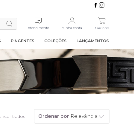
Atendimento
Minha conta
Carrinho
S
PINGENTES
COLEÇÕES
LANÇAMENTOS
Ordenar por
Relevância
 encontrados