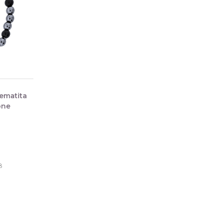
Hematita
one
8