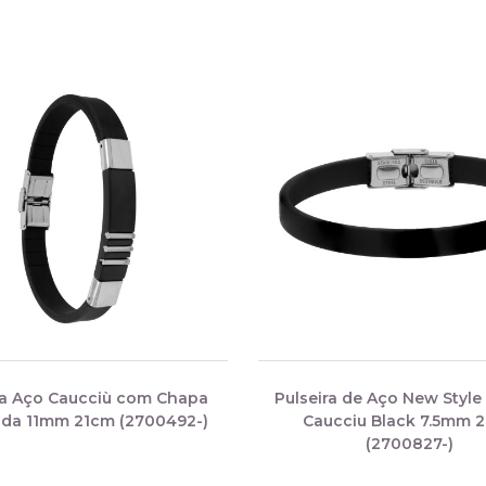
ra Aço Caucciù com Chapa
Pulseira de Aço New Style
da 11mm 21cm (2700492-)
Caucciu Black 7.5mm 
(2700827-)