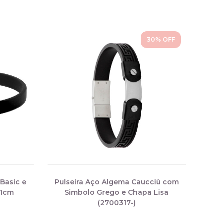
30
% OFF
 Basic e
Pulseira Aço Algema Caucciù com
21cm
Simbolo Grego e Chapa Lisa
(2700317-)